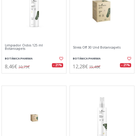
Limpiador Oidos 125 ml
Stress Off 30 Und Botanicapets
Botanicapets
BOTÁNICA PHARMA
BOTÁNICA PHARMA
8,46€
12,28€
- 21%
- 21%
10,73€
15,48€