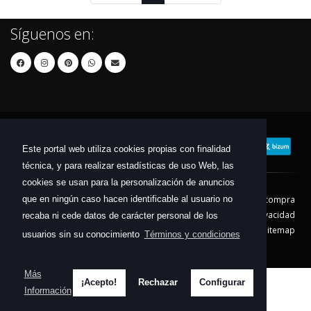
Síguenos en:
Este portal web utiliza cookies propias con finalidad
técnica, y para realizar estadísticas de uso Web, las
cookies se usan para la personalización de anuncios
que en ningún caso hacen identificable al usuario no
Contacto
Aviso Legal
Condiciones de compra
Política de envíos
Política de devolución
Política de Privacidad
recaba ni cede datos de carácter personal de los
Política de Cookies
Sitemap
usuarios sin su conocimiento
Términos y condiciones
© 2026 - Todos los derechos reservados.
Más
¡Acepto!
Rechazar
Configurar
Información