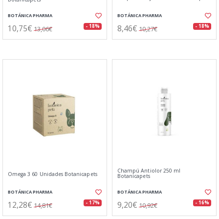
BOTÁNICA PHARMA
BOTÁNICA PHARMA
10,75€
8,46€
- 18%
- 18%
13,06€
10,27€
Champú Antiolor 250 ml
Omega 3 60 Unidades Botanicapets
Botanicapets
BOTÁNICA PHARMA
BOTÁNICA PHARMA
12,28€
9,20€
- 17%
- 16%
14,81€
10,92€