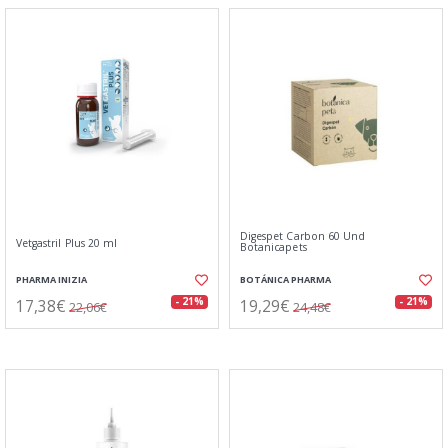
Digespet Carbon 60 Und
Vetgastril Plus 20 ml
Botanicapets
PHARMA INIZIA
BOTÁNICA PHARMA
17,38€
19,29€
- 21%
- 21%
22,06€
24,48€