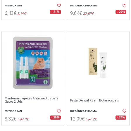
MENFORSAN
BOTÁNICA PHARMA
6,43€
9,64€
- 21%
- 20%
8,10€
12,07€
Menforsan Pipetas Antiinsectos para
Pasta Dental 75 ml Botanicapets
Gatos 2 Uds
MENFORSAN
BOTÁNICA PHARMA
8,32€
12,09€
- 20%
- 20%
10,41€
15,12€