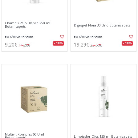
Champú Pelo Blanco 250 ml
Digespet Flora 30 Und Botanicapets
Botanicapets
BOTÁNICA PHARMA
BOTÁNICA PHARMA
9,20€
19,29€
- 18%
- 18%
11,26€
23,60€
Multivit Komplex 60 Und
Limpiador Ojos 125 ml Botanicapets
Botanicapets