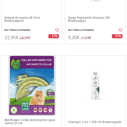
Artipet Komplex 60 Und
Spray Repelente Insectos 250
Botanicapets
Botanicapet
BOTÁNICA PHARMA
BOTÁNICA PHARMA
22,95€
9,20€
- 21%
- 21%
28,92€
11,59€
Menforsan Collar Antiinsectos para
Champú 2 en 1 250 ml Botanicapets
Gatos 33 cm