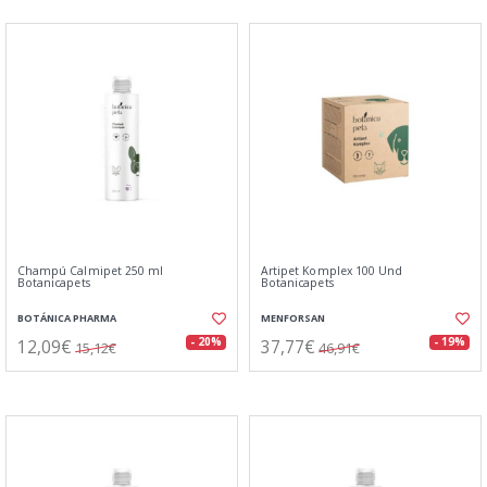
Champú Calmipet 250 ml
Artipet Komplex 100 Und
Botanicapets
Botanicapets
BOTÁNICA PHARMA
MENFORSAN
12,09€
37,77€
- 20%
- 19%
15,12€
46,91€