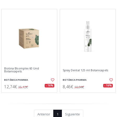
Biotina Bkomplex 60 Und
Spray Dental 125 ml Botanicapets
Botanicapets
BOTÁNICA PHARMA
BOTÁNICA PHARMA
12,74€
8,46€
- 16%
- 16%
15,12€
10,04€
Anterior
1
Siguiente