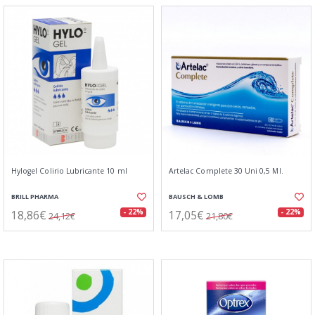
Hylogel Colirio Lubricante 10 ml
Artelac Complete 30 Uni 0,5 Ml.
BRILL PHARMA
BAUSCH & LOMB
18,86€
17,05€
- 22%
- 22%
24,12€
21,80€