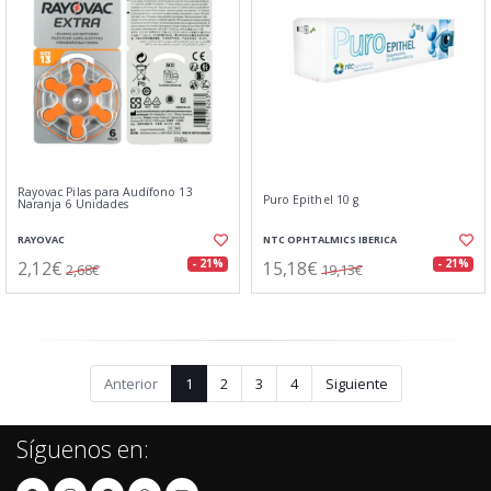
Rayovac Pilas para Audífono 13
Puro Epithel 10 g
Naranja 6 Unidades
RAYOVAC
NTC OPHTALMICS IBERICA
2,12€
15,18€
- 21%
- 21%
2,68€
19,13€
Anterior
1
2
3
4
Siguiente
Síguenos en: