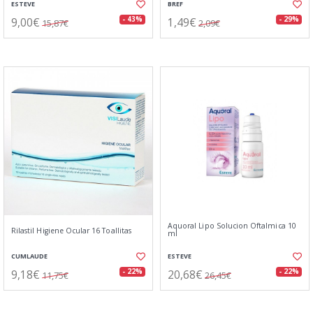
ESTEVE
BREF
9,00€
1,49€
- 43%
- 29%
15,87€
2,09€
Aquoral Lipo Solucion Oftalmica 10
Rilastil Higiene Ocular 16 Toallitas
ml
CUMLAUDE
ESTEVE
9,18€
20,68€
- 22%
- 22%
11,75€
26,45€