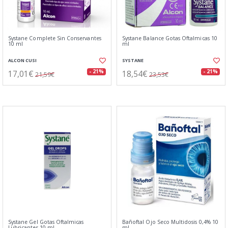
Systane Complete Sin Conservantes
Systane Balance Gotas Oftalmicas 10
10 ml
ml
ALCON CUSI
SYSTANE
17,01€
18,54€
- 21%
- 21%
21,59€
23,53€
Systane Gel Gotas Oftalmicas
Bañoftal Ojo Seco Multidosis 0,4% 10
Lubricantes 10 ml
ml