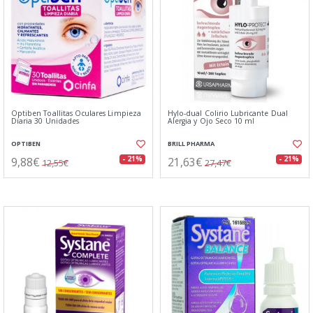
Optiben Toallitas Oculares Limpieza
Hylo-dual Colirio Lubricante Dual
Diaria 30 Unidades
Alergia y Ojo Seco 10 ml
OPTIBEN
BRILL PHARMA
9,88€
21,63€
- 21%
- 21%
12,55€
27,47€