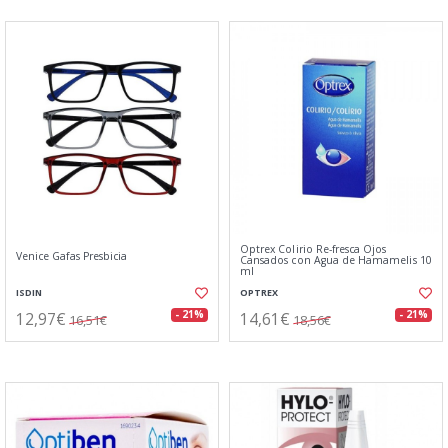
Optrex Colirio Re-fresca Ojos
Venice Gafas Presbicia
Cansados con Agua de Hamamelis 10
ml
ISDIN
OPTREX
12,97€
14,61€
- 21%
- 21%
16,51€
18,56€