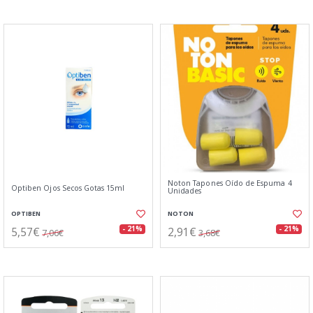
Noton Tapones Oído de Espuma 4
Optiben Ojos Secos Gotas 15ml
Unidades
OPTIBEN
NOTON
5,57€
2,91€
- 21%
- 21%
7,06€
3,68€