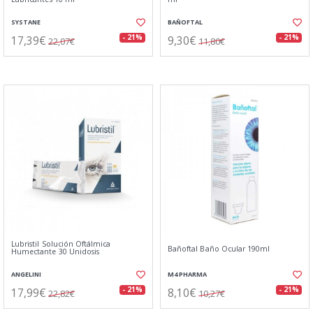
SYSTANE
BAÑOFTAL
17,39€
9,30€
- 21%
- 21%
22,07€
11,80€
Lubristil Solución Oftálmica
Bañoftal Baño Ocular 190ml
Humectante 30 Unidosis
ANGELINI
M4 PHARMA
17,99€
8,10€
- 21%
- 21%
22,82€
10,27€