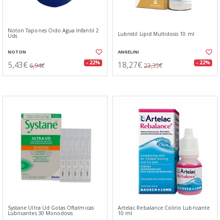
Noton Tapones Oido Agua Infantil 2
Lubristil Lipid Multidosis 10 ml
Uds
NOTON
ANGELINI
5,43€
18,27€
- 22%
- 22%
6,94€
23,35€
Systane Ultra Ud Gotas Oftalmicas
Artelac Rebalance Colirio Lubricante
Lubricantes 30 Monodosis
10 ml