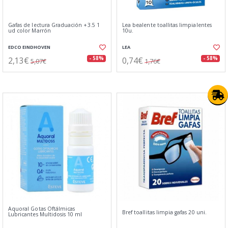
Gafas de lectura Graduación +3.5 1
Lea bealente toallitas limpialentes
ud color Marrón
10u.
EDCO EINDHOVEN
LEA
2,13€
0,74€
- 58%
- 58%
5,07€
1,76€
Aquoral Gotas Oftálmicas
Bref toallitas limpia gafas 20 uni.
Lubricantes Multidosis 10 ml