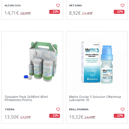
ALCON CUSI
ARTSANA
14,71€
8,92€
- 22%
- 22%
18,80€
11,40€
Ojoscalm Pack 2x360ml 60ml
Matrix Ocular 3 Solucion Oftalmica
Portalentes Promo
Lubricante 10
TIEDRA
BRILL PHARMA
13,50€
19,32€
- 22%
- 22%
17,25€
24,68€