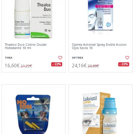
Thealoz Duo Colirio Ocular
Optrex Actimist Spray Doble Accion
Hidratante 10 ml
Ojos Secos 10
THEA
OPTREX
16,60€
24,16€
- 22%
- 22%
21,22€
30,88€