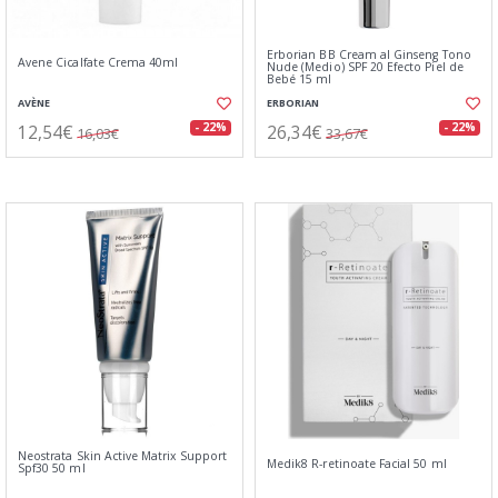
Erborian BB Cream al Ginseng Tono
Avene Cicalfate Crema 40ml
Nude (Medio) SPF 20 Efecto Piel de
Bebé 15 ml
AVÈNE
ERBORIAN
12,54€
26,34€
- 22%
- 22%
16,03€
33,67€
Neostrata Skin Active Matrix Support
Medik8 R-retinoate Facial 50 ml
Spf30 50 ml