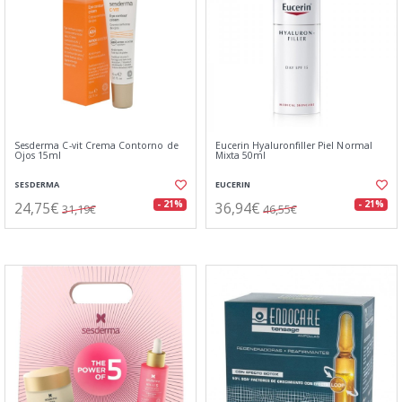
Sesderma C-vit Crema Contorno de
Eucerin Hyaluronfiller Piel Normal
Ojos 15ml
Mixta 50ml
SESDERMA
EUCERIN
24,75€
36,94€
- 21%
- 21%
31,19€
46,55€