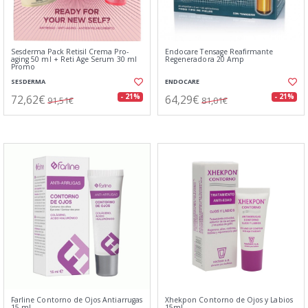
Sesderma Pack Retisil Crema Pro-
Endocare Tensage Reafirmante
aging 50 ml + Reti Age Serum 30 ml
Regeneradora 20 Amp
Promo
SESDERMA
ENDOCARE
72,62€
64,29€
- 21%
- 21%
91,51€
81,01€
Farline Contorno de Ojos Antiarrugas
Xhekpon Contorno de Ojos y Labios
15 ml
15ml