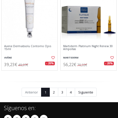
Avene Dermabsolu Contorno Ojos
Martiderm Platinum Night Renew 30
15ml
Ampollas
AVÈNE
MARTIDERM
39,23€
56,22€
- 20%
- 20%
49,07€
70,32€
Anterior
1
2
3
4
Siguiente
Síguenos en: