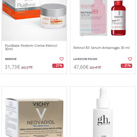
Fluidbase Rederm Crema Retinol
Retinol B3 Serum Antiarrugas 30 ml
30ml
GENOVE
LA ROCHE POSAY
31,73€
47,60€
- 21%
- 21%
40,27€
60,41€