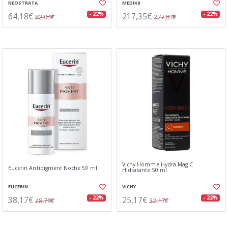
NEOSTRATA
MEDIK8
64,18€
217,35€
- 22%
- 22%
82,04€
277,83€
Vichy Homme Hydra Mag C
Eucerin Antipigment Noche 50 ml
Hidratante 50 ml
EUCERIN
VICHY
38,17€
25,17€
- 22%
- 22%
48,79€
32,17€