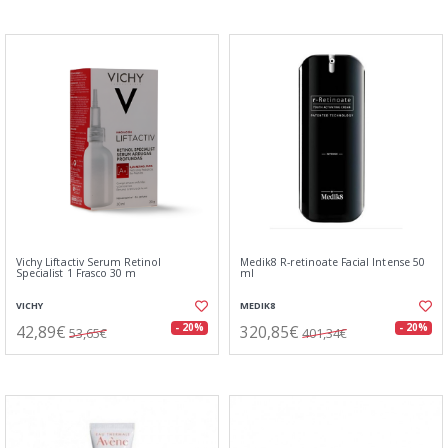
Vichy Liftactiv Serum Retinol
Medik8 R-retinoate Facial Intense 50
Specialist 1 Frasco 30 m
ml
VICHY
MEDIK8
42,89€
320,85€
- 20%
- 20%
53,65€
401,34€