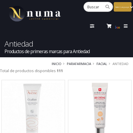
Powered
by
Tra
Antiedad
Productos de primeras marcas para Antiedad
INICIO
PARAFARMACIA
FACIAL
ANTIEDAD
Total de productos disponibles
111