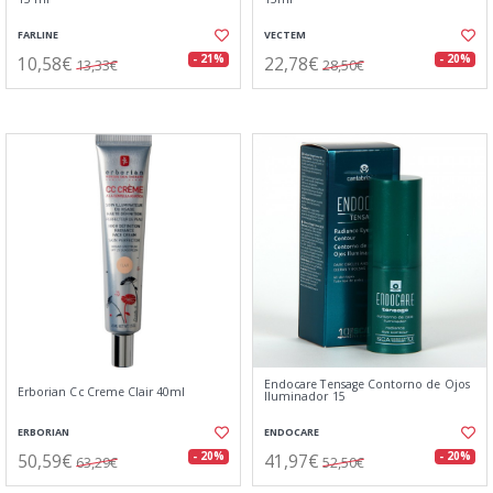
FARLINE
VECTEM
10,58€
22,78€
- 21%
- 20%
13,33€
28,50€
Endocare Tensage Contorno de Ojos
Erborian Cc Creme Clair 40ml
Iluminador 15
ERBORIAN
ENDOCARE
50,59€
41,97€
- 20%
- 20%
63,29€
52,50€