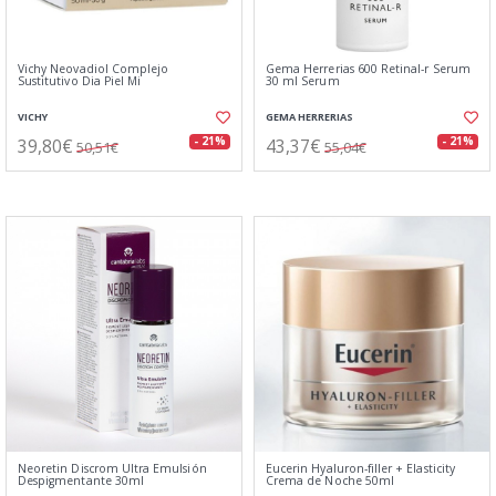
Vichy Neovadiol Complejo
Gema Herrerias 600 Retinal-r Serum
Sustitutivo Dia Piel Mi
30 ml Serum
VICHY
GEMA HERRERIAS
39,80€
43,37€
- 21%
- 21%
50,51€
55,04€
Neoretin Discrom Ultra Emulsión
Eucerin Hyaluron-filler + Elasticity
Despigmentante 30ml
Crema de Noche 50ml