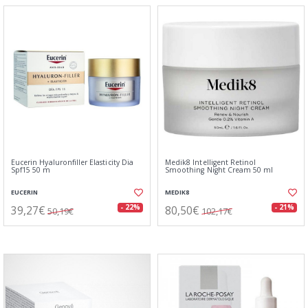
Eucerin Hyaluronfiller Elasticity Dia
Medik8 Intelligent Retinol
Spf15 50 m
Smoothing Night Cream 50 ml
EUCERIN
MEDIK8
39,27€
80,50€
- 22%
- 21%
50,19€
102,17€