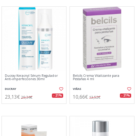
Ducray Keracnyl Sérum Regulador
Belcils Crema Vitalizante para
Anti-imperfecciones 30ml
Pestañas 4 ml
DUCRAY
VIÑAS
23,13€
10,66€
- 21%
- 21%
29,34€
13,52€