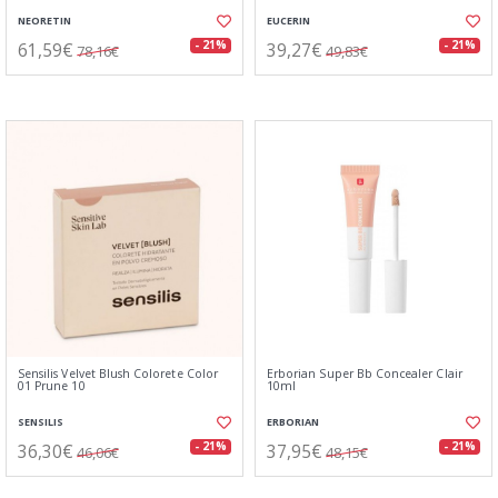
NEORETIN
EUCERIN
61,59€
39,27€
- 21%
- 21%
78,16€
49,83€
Sensilis Velvet Blush Colorete Color
Erborian Super Bb Concealer Clair
01 Prune 10
10ml
SENSILIS
ERBORIAN
36,30€
37,95€
- 21%
- 21%
46,06€
48,15€