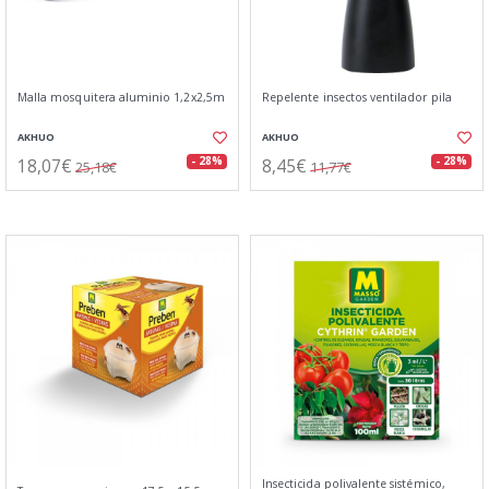
Malla mosquitera aluminio 1,2x2,5m
Repelente insectos ventilador pila
AKHUO
AKHUO
18,07€
8,45€
- 28%
- 28%
25,18€
11,77€
Insecticida polivalente sistémico,