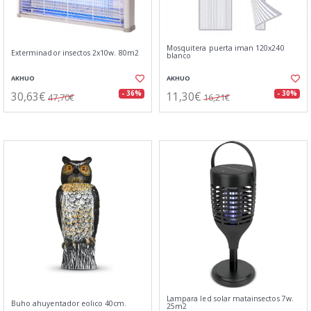
Mosquitera puerta iman 120x240
Exterminador insectos 2x10w. 80m2
blanco
AKHUO
AKHUO
30,63€
11,30€
- 36%
- 30%
47,70€
16,21€
Lampara led solar matainsectos 7w.
Buho ahuyentador eolico 40cm.
25m2