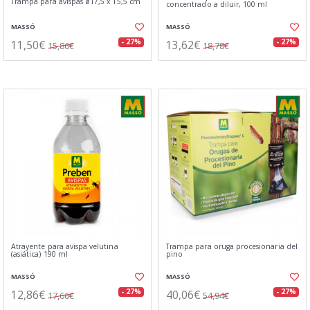
Trampa para avispas ø17,5 x 15,5 cm
concentrado a diluir, 100 ml
MASSÓ
MASSÓ
11,50€
13,62€
- 27%
- 27%
15,86€
18,78€
Atrayente para avispa velutina
Trampa para oruga procesionaria del
(asiática) 190 ml
pino
MASSÓ
MASSÓ
12,86€
40,06€
- 27%
- 27%
17,66€
54,94€