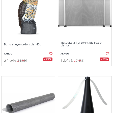
Mosquitera fija extensible 50x40
Buho ahuyentador solar 40cm.
blanca
AKHUO
AKHUO
24,64€
12,45€
- 29%
- 29%
34,65€
17,43€