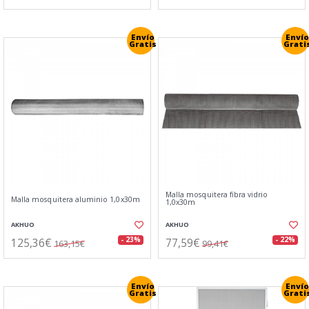
Envío
Envío
Gratis
Grati
Malla mosquitera fibra vidrio
Malla mosquitera aluminio 1,0x30m
1,0x30m
AKHUO
AKHUO
125,36€
77,59€
- 23%
- 22%
163,15€
99,41€
Envío
Envío
Gratis
Grati