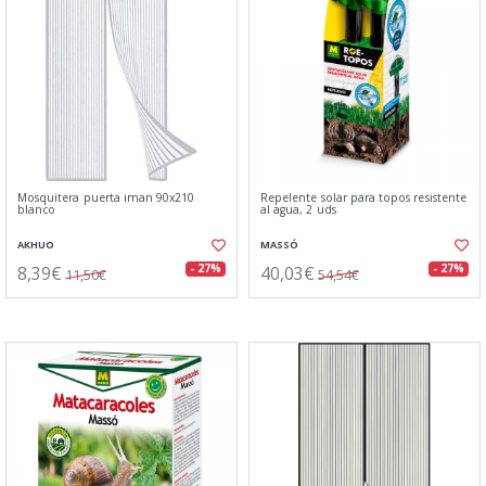
Mosquitera puerta iman 90x210
Repelente solar para topos resistente
blanco
al agua, 2 uds
AKHUO
MASSÓ
8,39€
40,03€
- 27%
- 27%
11,50€
54,54€