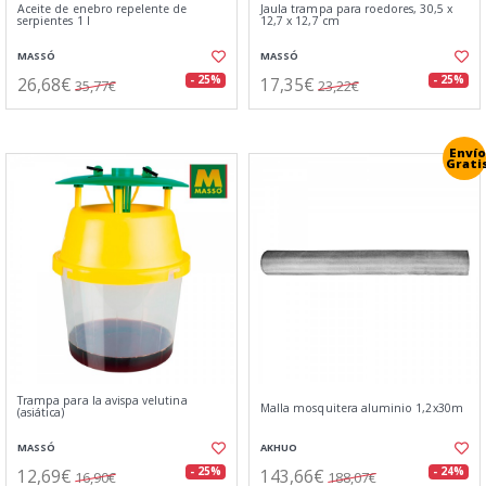
Aceite de enebro repelente de
Jaula trampa para roedores, 30,5 x
serpientes 1 l
12,7 x 12,7 cm
MASSÓ
MASSÓ
26,68€
17,35€
- 25%
- 25%
35,77€
23,22€
Envío
Grati
Trampa para la avispa velutina
Malla mosquitera aluminio 1,2x30m
(asiática)
MASSÓ
AKHUO
12,69€
143,66€
- 25%
- 24%
16,90€
188,07€