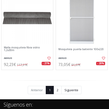
Malla mosquitera fibra vidrio
Mosquitera puerta batiente 100x220
1,2x30m
AKHUO
AKHUO
92,23€
73,05€
- 21%
- 20%
117,31€
91,07€
Anterior
1
2
Siguiente
Síguenos en: