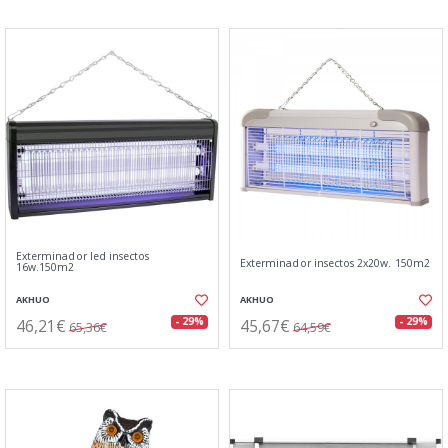
Exterminador led insectos
Exterminador insectos 2x20w. 150m2
16w.150m2
AKHUO
AKHUO
46,21€
45,67€
- 29%
- 29%
65,36€
64,59€