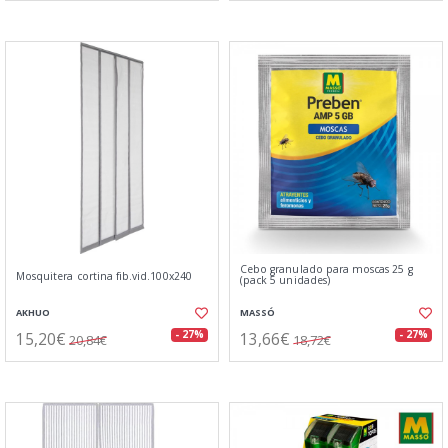
Cebo granulado para moscas 25 g
Mosquitera cortina fib.vid.100x240
(pack 5 unidades)
AKHUO
MASSÓ
15,20€
13,66€
- 27%
- 27%
20,84€
18,72€