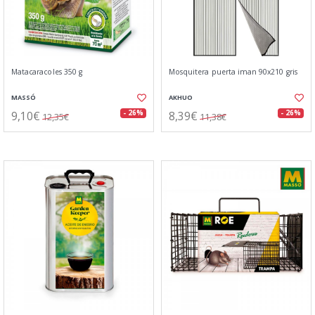
Matacaracoles 350 g
Mosquitera puerta iman 90x210 gris
MASSÓ
AKHUO
9,10€
8,39€
- 26%
- 26%
12,35€
11,38€