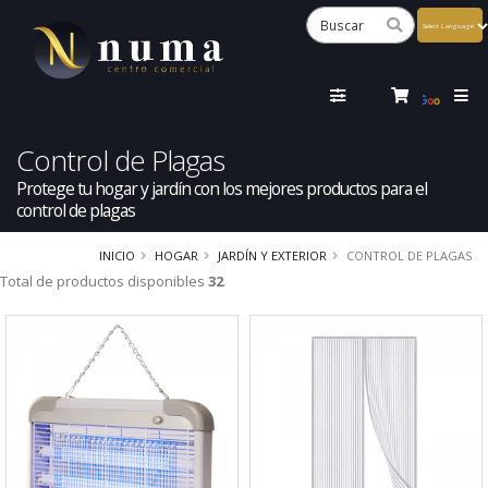
Powered
by
Tra
Control de Plagas
Protege tu hogar y jardín con los mejores productos para el
control de plagas
INICIO
HOGAR
JARDÍN Y EXTERIOR
CONTROL DE PLAGAS
Total de productos disponibles
32