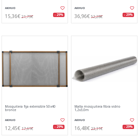
AKHUO
AKHUO
15,36€
36,96€
- 29%
- 29%
21,73€
52,28€
Mosquitera fija extensible 50x40
Malla mosquitera fibra vidrio
bronce
1,2x3,0m
AKHUO
AKHUO
12,45€
16,48€
- 29%
- 29%
17,61€
23,31€