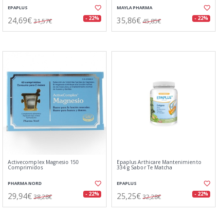
EPAPLUS
MAYLA PHARMA
24,69€
35,86€
- 22%
- 22%
31,57€
45,85€
Activecomplex Magnesio 150
Epaplus Arthicare Mantenimiento
Comprimidos
334 g Sabor Te Matcha
PHARMA NORD
EPAPLUS
29,94€
25,25€
- 22%
- 22%
38,28€
32,28€