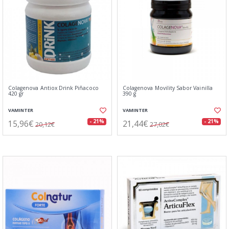
Colagenova Antiox Drink Piñacoco
Colagenova Movility Sabor Vainilla
420 gr
390 g
VAMINTER
VAMINTER
15,96€
21,44€
- 21%
- 21%
20,12€
27,02€