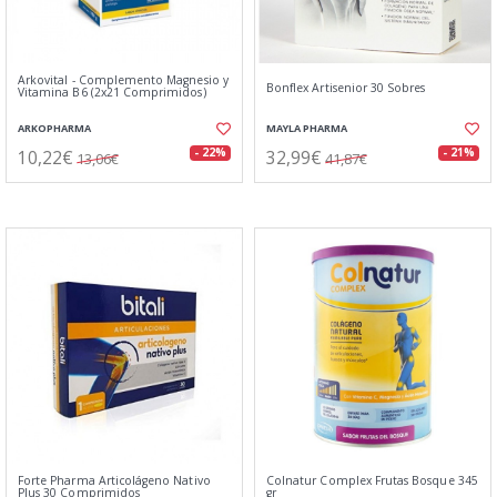
Arkovital - Complemento Magnesio y
Bonflex Artisenior 30 Sobres
Vitamina B6 (2x21 Comprimidos)
ARKOPHARMA
MAYLA PHARMA
10,22€
32,99€
- 22%
- 21%
13,06€
41,87€
Forte Pharma Articolágeno Nativo
Colnatur Complex Frutas Bosque 345
Plus 30 Comprimidos
gr