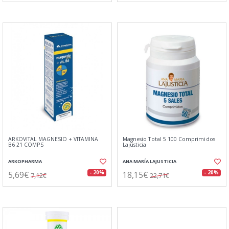
ARKOVITAL MAGNESIO + VITAMINA
Magnesio Total 5 100 Comprimidos
B6 21 COMPS
Lajusticia
ARKOPHARMA
ANA MARÍA LAJUSTICIA
5,69€
18,15€
- 20%
- 20%
7,12€
22,71€