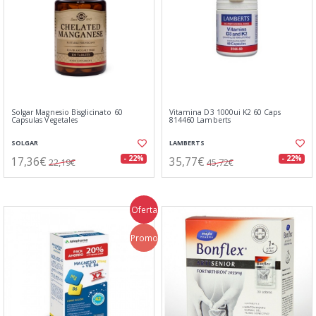
Solgar Magnesio Bisglicinato 60
Vitamina D3 1000ui K2 60 Caps
Capsulas Vegetales
814460 Lamberts
SOLGAR
LAMBERTS
17,36€
35,77€
- 22%
- 22%
22,19€
45,72€
Oferta
Promo