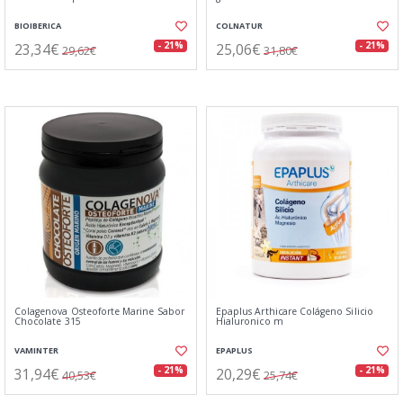
BIOIBERICA
COLNATUR
23,34€
25,06€
- 21%
- 21%
29,62€
31,80€
Colagenova Osteoforte Marine Sabor
Epaplus Arthicare Colágeno Silicio
Chocolate 315
Hialuronico m
VAMINTER
EPAPLUS
31,94€
20,29€
- 21%
- 21%
40,53€
25,74€