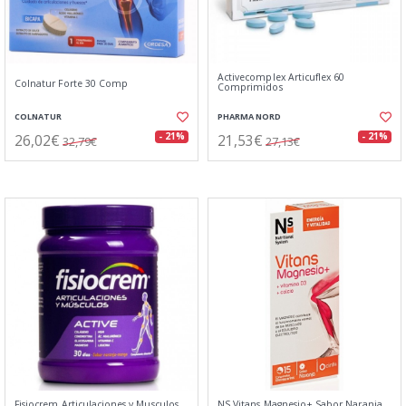
Activecomplex Articuflex 60
Colnatur Forte 30 Comp
Comprimidos
COLNATUR
PHARMA NORD
26,02€
21,53€
- 21%
- 21%
32,79€
27,13€
Fisiocrem Articulaciones y Musculos
NS Vitans Magnesio+ Sabor Naranja