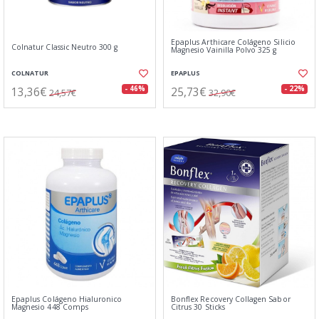
Epaplus Arthicare Colágeno Silicio
Colnatur Classic Neutro 300 g
Magnesio Vainilla Polvo 325 g
COLNATUR
EPAPLUS
13,36€
25,73€
- 46%
- 22%
24,57€
32,90€
Epaplus Colágeno Hialuronico
Bonflex Recovery Collagen Sabor
Magnesio 448 Comps
Citrus 30 Sticks