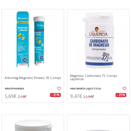
Magnesio Carbonato 75 Comps
Arkomag Magnesio Potasio 18 Comps
Lajusticia
ARKOPHARMA
ANA MARÍA LAJUSTICIA
5,69€
9,47€
- 21%
- 21%
7,18€
11,94€