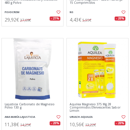
480 g Polvo
15 Comprimidos
FISIOCREM
NS
29,92€
4,43€
- 21%
- 20%
37,69€
5,55€
Lajusticia Carbonato de Magnesio
Aquilea Magnesio 375 Mg 28
Polvo 130 g
Comprimidos Efervescentes Sabor
Limon
ANA MARÍA LAJUSTICIA
URIACH-AQUILEA
11,38€
10,56€
- 20%
- 20%
14,25€
13,22€