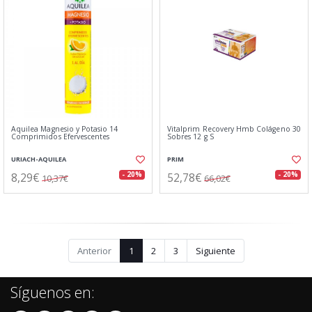
Aquilea Magnesio y Potasio 14
Vitalprim Recovery Hmb Colágeno 30
Comprimidos Efervescentes
Sobres 12 g S
URIACH-AQUILEA
PRIM
8,29€
52,78€
- 20%
- 20%
10,37€
66,02€
Anterior
1
2
3
Siguiente
Síguenos en: