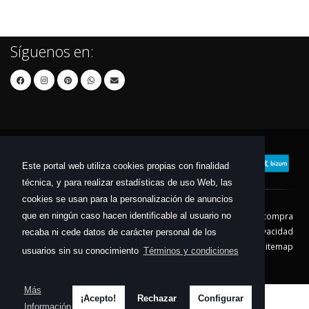
Síguenos en:
Este portal web utiliza cookies propias con finalidad
técnica, y para realizar estadísticas de uso Web, las
cookies se usan para la personalización de anuncios
que en ningún caso hacen identificable al usuario no
Contacto
Aviso Legal
Condiciones de compra
Política de envíos
Política de devolución
Política de Privacidad
recaba ni cede datos de carácter personal de los
Política de Cookies
Sitemap
usuarios sin su conocimiento
Términos y condiciones
© 2026 - Todos los derechos reservados.
Más
¡Acepto!
Rechazar
Configurar
Información