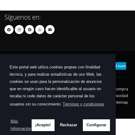
Síguenos en:
Este portal web utiliza cookies propias con finalidad
técnica, y para realizar estadísticas de uso Web, las
cookies se usan para la personalización de anuncios
que en ningún caso hacen identificable al usuario no
Contacto
Aviso Legal
Condiciones de compra
Política de envíos
Política de devolución
Política de Privacidad
recaba ni cede datos de carácter personal de los
Política de Cookies
Sitemap
usuarios sin su conocimiento
Términos y condiciones
© 2026 - Todos los derechos reservados.
Más
¡Acepto!
Rechazar
Configurar
Información