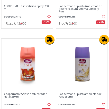
COOPERMATIC insecticida Spray 250
Coopermatic Splash Ambientador
ml
New York 250ml Aroma Cítrico y
Floral
COOPERMATIC
COOPERMATIC
10,23€
1,67€
- 19%
- 24%
12,60€
2,20€
Coopermatic Splash ambientador
Coopermatic Splash ambientador
Floral 250ml
Paris 250ml
COOPERMATIC
COOPERMATIC