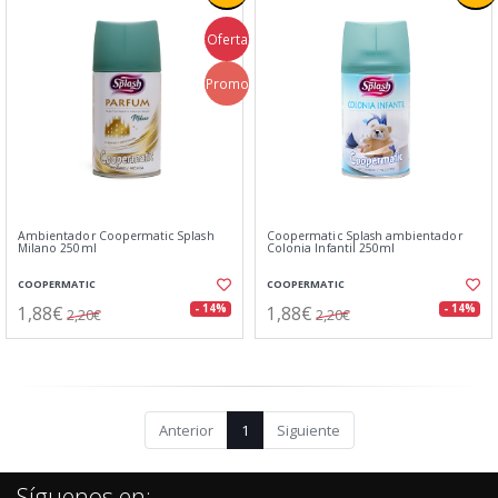
Oferta
Promo
Ambientador Coopermatic Splash
Coopermatic Splash ambientador
Milano 250ml
Colonia Infantil 250ml
COOPERMATIC
COOPERMATIC
1,88€
1,88€
- 14%
- 14%
2,20€
2,20€
Anterior
1
Siguiente
Síguenos en: